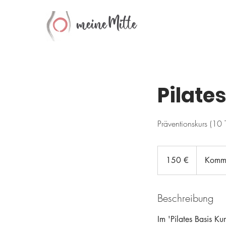
meine
Mitte
Pilate
Präventionskurs (10 
150
Euro
150 €
Kommu
Beschreibung
Im 'Pilates Basis Ku