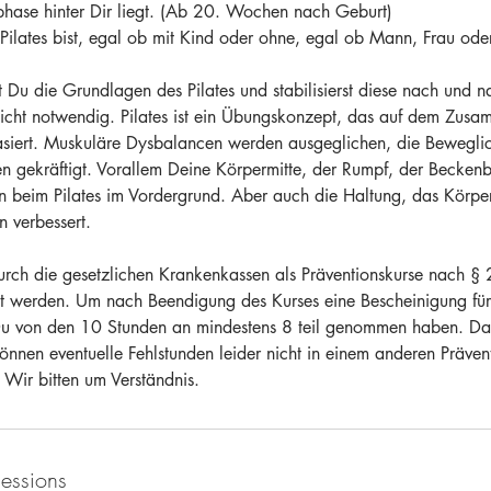
phase hinter Dir liegt. (Ab 20. Wochen nach Geburt)
n Pilates bist, egal ob mit Kind oder ohne, egal ob Mann, Frau oder
t Du die Grundlagen des Pilates und stabilisierst diese nach und na
nicht notwendig. Pilates ist ein Übungskonzept, das auf dem Zusa
siert. Muskuläre Dysbalancen werden ausgeglichen, die Beweglic
n gekräftigt. Vorallem Deine Körpermitte, der Rumpf, der Becken
n beim Pilates im Vordergrund. Aber auch die Haltung, das Körpe
 verbessert.
rch die gesetzlichen Krankenkassen als Präventionskurse nach § 
t werden. Um nach Beendigung des Kurses eine Bescheinigung fü
 Du von den 10 Stunden an mindestens 8 teil genommen haben. Da
können eventuelle Fehlstunden leider nicht in einem anderen Präven
Wir bitten um Verständnis.
essions