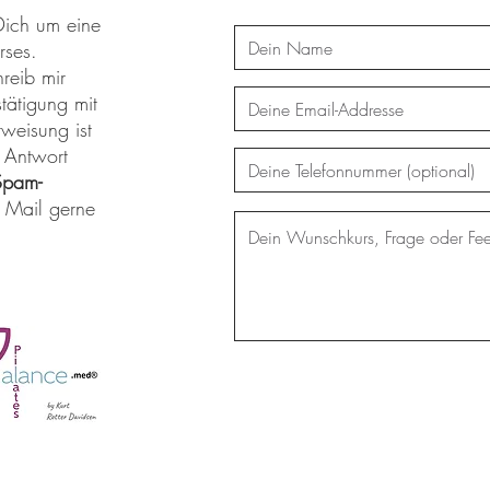
Dich um eine
rses.
reib mir
tätigung mit
weisung ist
 Antwort
Spam-
r Mail gerne